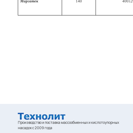
Маргатек
140
400±2
Производство и поставка массообменных и кислотоупорных
насадок с 2009 года