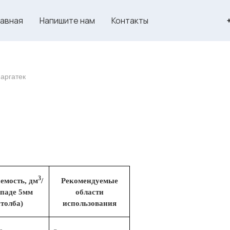
лавная
Напишите нам
Контакты
аргатек
3
емость, дм
/
Рекомендуемые
епаде 5мм
области
толба)
использования