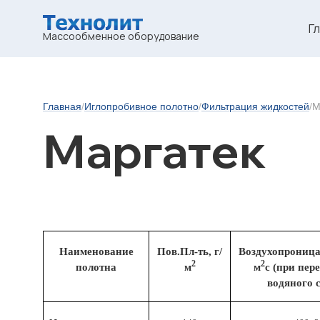
Г
Массообменное оборудование
Главная
/
Иглопробивное полотно
/
Фильтрация жидкостей
/
М
Маргатек
Наименование
Пов.Пл-ть, г/
Воздухопроница
2
2
полотна
м
м
с (при пер
водяного с